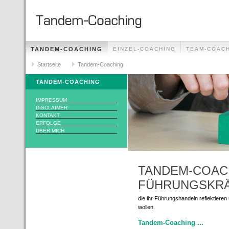
TANDEM-COACHING
EINZEL-COACHING
TEAM-COAC
Startseite
Tandem-Coaching
TANDEM-COACHING
IMPRESSUM
DISCLAIMER
KONTAKT
ERFOLGE
ÜBER MICH
TANDEM-COAC
FÜHRUNGSKR
die ihr Führungshandeln reflektiere
wollen.
Tandem-Coaching ...