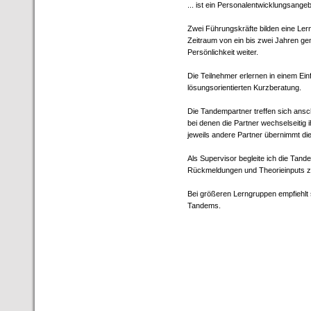
... ist ein Personalentwicklungsang
Zwei Führungskräfte bilden eine Ler
Zeitraum von ein bis zwei Jahren g
Persönlichkeit weiter.
Die Teilnehmer erlernen in einem E
lösungsorientierten Kurzberatung.
Die Tandempartner treffen sich an
bei denen die Partner wechselseitig 
jeweils andere Partner übernimmt di
Als Supervisor begleite ich die Ta
Rückmeldungen und Theorieinputs z
Bei größeren Lerngruppen empfiehl
Tandems.